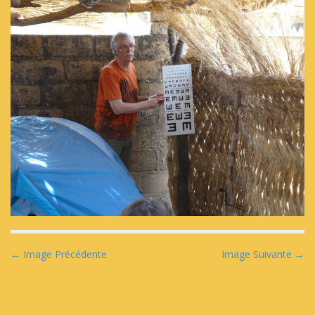
N
← Image Précédente
Image Suivante →
a
v
i