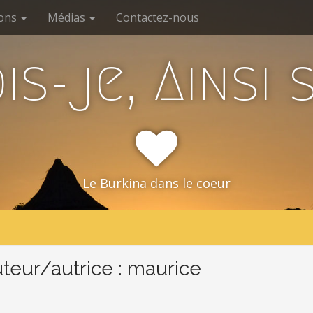
ions
Médias
Contactez-nous
ois-je, Ainsi 
Le Burkina dans le coeur
teur/autrice :
maurice