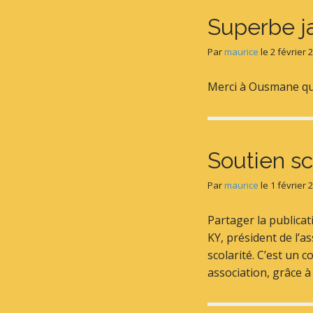
Superbe j
Par
maurice
le
2 février 
Merci à Ousmane qui
Soutien s
Par
maurice
le
1 février 
Partager la publica
KY, président de l’a
scolarité. C’est un 
association, grâce 